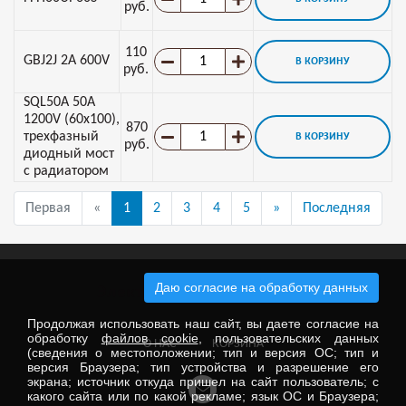
руб.
110
GBJ2J 2A 600V
В КОРЗИНУ
руб.
SQL50A 50A
1200V (60х100),
870
трехфазный
В КОРЗИНУ
руб.
диодный мост
с радиатором
Первая
«
1
2
3
4
5
»
Последняя
Даю согласие на обработку данных
Электронные компоненты
Продолжая использовать наш сайт, вы даете согласие на
обработку
файлов cookie
, пользовательских данных
О НАС
КОРЗИНА
(сведения о местоположении; тип и версия ОС; тип и
версия Браузера; тип устройства и разрешение его
экрана; источник откуда пришел на сайт пользователь; с
какого сайта или по какой рекламе; язык ОС и Браузера;