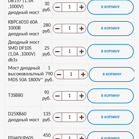
DB157 (1.5A
30
,1000V)
В КОРЗИНУ
руб.
диодный мост
KBPC6010 60A
280
1000В
В КОРЗИНУ
руб.
диодный мост
Диодный мост
SMD DF10S
25
В КОРЗИНУ
(1,0A ,1000V)
руб.
db1s
Мост диодный
1
высоковольтный
790
В КОРЗИНУ
MDS 50A 1800V*
руб.
90
T3SB80
В КОРЗИНУ
руб.
D25XB60
135
В КОРЗИНУ
диодный мост
руб.
450
FFH60UP60S
В КОРЗИНУ