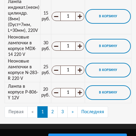
Лампа
индикат.(неон)
цилиндр.
15
В КОРЗИНУ
(8мм)
руб.
(Dуст=7мм,
L=30мм), 220V
Неоновые
лампочки в
30
В КОРЗИНУ
корпусе MDX-
руб.
14 220 V
Неоновые
лампочки в
25
В КОРЗИНУ
корпусе N-283-
руб.
R 220 V
Лампа в
20
корпусе P-806-
В КОРЗИНУ
руб.
Y 12V
Первая
«
1
2
3
»
Последняя