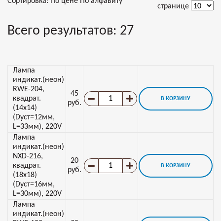
Сортировка:
По цене
По алфавиту
странице
Всего результатов:
27
Лампа
индикат.(неон)
RWE-204,
45
квадрат.
В КОРЗИНУ
руб.
(14х14)
(Dуст=12мм,
L=33мм), 220V
Лампа
индикат.(неон)
NXD-216,
20
квадрат.
В КОРЗИНУ
руб.
(18х18)
(Dуст=16мм,
L=30мм), 220V
Лампа
индикат.(неон)