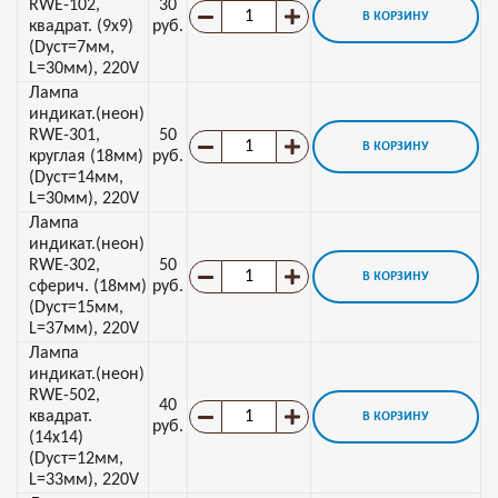
RWE-102,
30
В КОРЗИНУ
квадрат. (9х9)
руб.
(Dуст=7мм,
L=30мм), 220V
Лампа
индикат.(неон)
RWE-301,
50
В КОРЗИНУ
круглая (18мм)
руб.
(Dуст=14мм,
L=30мм), 220V
Лампа
индикат.(неон)
RWE-302,
50
В КОРЗИНУ
сферич. (18мм)
руб.
(Dуст=15мм,
L=37мм), 220V
Лампа
индикат.(неон)
RWE-502,
40
квадрат.
В КОРЗИНУ
руб.
(14х14)
(Dуст=12мм,
L=33мм), 220V