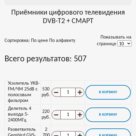
Приёмники цифрового телевидения
DVB-T2 + СМАРТ
Показывать на
Сортировка:
По цене
По алфавиту
странице
Всего результатов:
507
Усилитель УКВ-
FM/ЧМ 25dB с
530
В КОРЗИНУ
полосовым
руб.
фильтром
Делитель 4
220
выхода 5-
В КОРЗИНУ
руб.
2400МГц
Разветвитель
2
Gembird GVS-
700
В КОРЗИНУ