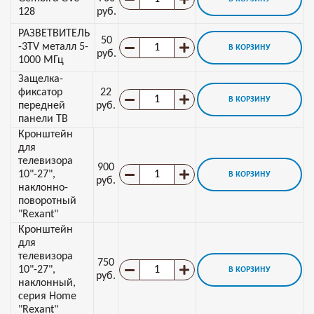
128
руб.
РАЗВЕТВИТЕЛЬ
50
-3TV металл 5-
В КОРЗИНУ
руб.
1000 МГц
Защелка-
фиксатор
22
В КОРЗИНУ
передней
руб.
панели ТВ
Кронштейн
для
телевизора
900
10"-27",
В КОРЗИНУ
руб.
наклонно-
поворотный
"Rexant"
Кронштейн
для
телевизора
750
10"-27",
В КОРЗИНУ
руб.
наклонный,
серия Home
"Rexant"