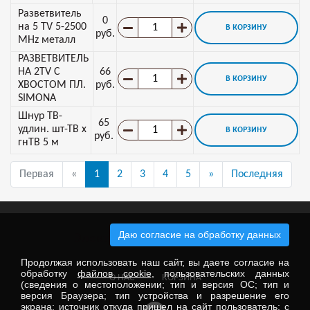
Разветвитель
0
на 5 TV 5-2500
В КОРЗИНУ
руб.
MHz металл
РАЗВЕТВИТЕЛЬ
НА 2TV С
66
В КОРЗИНУ
ХВОСТОМ ПЛ.
руб.
SIMONA
Шнур ТВ-
65
удлин. шт-ТВ х
В КОРЗИНУ
руб.
гнТВ 5 м
Первая
«
1
2
3
4
5
»
Последняя
Даю согласие на обработку данных
Электронные компоненты
Продолжая использовать наш сайт, вы даете согласие на
обработку
файлов cookie
, пользовательских данных
О НАС
КОРЗИНА
(сведения о местоположении; тип и версия ОС; тип и
версия Браузера; тип устройства и разрешение его
экрана; источник откуда пришел на сайт пользователь; с