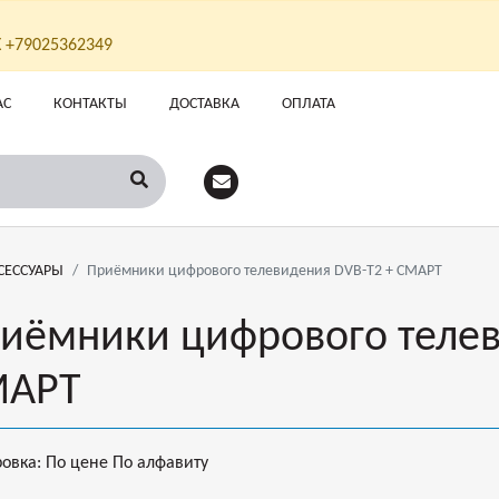
Х +79025362349
АС
КОНТАКТЫ
ДОСТАВКА
ОПЛАТА
СЕССУАРЫ
Приёмники цифрового телевидения DVB-T2 + СМАРТ
иёмники цифрового телев
МАРТ
ровка:
По цене
По алфавиту