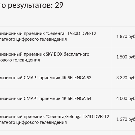
го результатов:
29
визионный приемник "Селенга" T980D DVB-Т2
1 870
руб
латного цифрового телевидения
визионный приемник SKY BOX бесплатного
1 500
руб
ового телевидения
визионный СМАРТ приемник 4К SELENGA S2
3 390
руб
визионный СМАРТ приемник 4К SELENGA S4
4 000
руб
визионный приемник "Селенга/Selenga T81D DVB-Т2
1 370
руб
латного цифрового телевидения