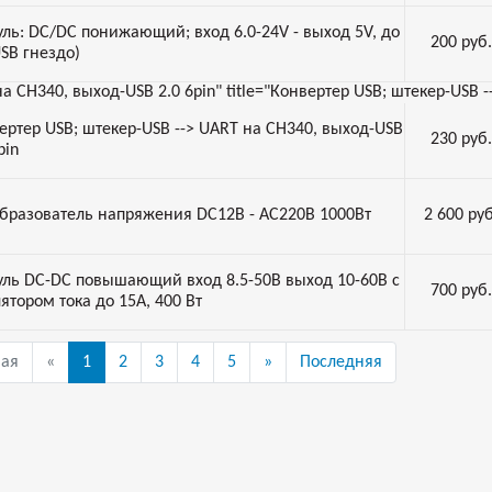
ль: DC/DC понижающий; вход 6.0-24V - выход 5V, до
200
руб.
USB гнездо)
а CH340, выход-USB 2.0 6pin" title="Конвертер USB; штекер-USB -
ертер USB; штекер-USB --> UART на CH340, выход-USB
230
руб.
pin
бразователь напряжения DC12В - AC220В 1000Вт
2 600
руб
ль DC-DC повышающий вход 8.5-50В выход 10-60В с
700
руб.
лятором тока до 15А, 400 Вт
вая
«
1
2
3
4
5
»
Последняя