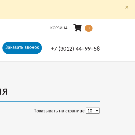
×
КОРЗИНА
0
Заказать звонок
+7 (3012) 44‒99‒58
ия
Показывать на странице