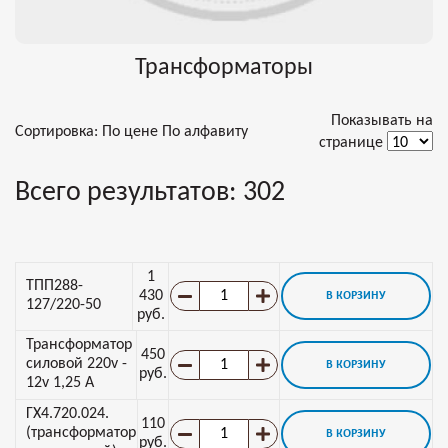
Трансформаторы
Показывать на
Сортировка:
По цене
По алфавиту
странице
Всего результатов:
302
1
ТПП288-
430
В КОРЗИНУ
127/220-50
руб.
Трансформатор
450
силовой 220v -
В КОРЗИНУ
руб.
12v 1,25 А
ГХ4.720.024.
110
(трансформатор
В КОРЗИНУ
руб.