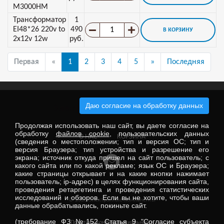
М3000НМ
Трансформатор
1
EI48*26 220v to
490
В КОРЗИНУ
2x12v 12w
руб.
Первая
«
1
2
3
4
5
»
Последняя
Даю согласие на обработку данных
Электронные компоненты
Продолжая использовать наш сайт, вы даете согласие на
обработку
файлов cookie
, пользовательских данных
О НАС
КОРЗИНА
(сведения о местоположении; тип и версия ОС; тип и
версия Браузера; тип устройства и разрешение его
экрана; источник откуда пришел на сайт пользователь; с
какого сайта или по какой рекламе; язык ОС и Браузера;
какие страницы открывает и на какие кнопки нажимает
пользователь; ip-адрес) в целях функционирования сайта,
проведения ретаргетинга и проведения статистических
исследований и обзоров. Если вы не хотите, чтобы ваши
© 2026 Электронные компоненты
данные обрабатывались, покиньте сайт.
(требование ФЗ №152. Статья 9 "Согласие субъекта
Политика конфинденциальности