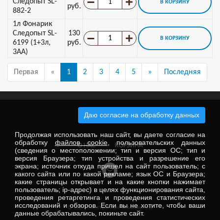
Следопыт SL-
В КОРЗИНУ
руб.
882-2
1л Фонарик
Следопыт SL-
130
В КОРЗИНУ
6199 (1+3л,
руб.
3АА)
Первая
«
1
2
3
4
5
»
Последняя
Даю согласие на обработку данных
Электронные компоненты
Продолжая использовать наш сайт, вы даете согласие на
обработку
файлов cookie
, пользовательских данных
О НАС
КОРЗИНА
(сведения о местоположении; тип и версия ОС; тип и
версия Браузера; тип устройства и разрешение его
экрана; источник откуда пришел на сайт пользователь; с
какого сайта или по какой рекламе; язык ОС и Браузера;
какие страницы открывает и на какие кнопки нажимает
пользователь; ip-адрес) в целях функционирования сайта,
проведения ретаргетинга и проведения статистических
исследований и обзоров. Если вы не хотите, чтобы ваши
© 2026 Электронные компоненты
данные обрабатывались, покиньте сайт.