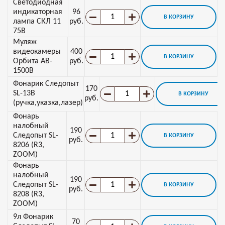
Светодиодная
индикаторная
96
В КОРЗИНУ
лампа СКЛ 11
руб.
75В
Муляж
видеокамеры
400
В КОРЗИНУ
Орбита AB-
руб.
1500В
Фонарик Следопыт
170
SL-13B
В КОРЗИНУ
руб.
(ручка,указка,лазер)
Фонарь
налобный
190
Следопыт SL-
В КОРЗИНУ
руб.
8206 (R3,
ZOOM)
Фонарь
налобный
190
Следопыт SL-
В КОРЗИНУ
руб.
8208 (R3,
ZOOM)
9л Фонарик
70