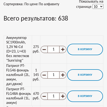
Показывать на
Сортировка:
По цене
По алфавиту
странице
Всего результатов:
638
Аккумулятор
SC1900mAh,
1,2V Ni-Cd
275
В КОРЗИНУ
(D=23, L=43)
руб.
без лепестков
"Sunrising"
Патриот PT-
FLG46 фонарь
1
налобный (2L,
145
В КОРЗИНУ
аккум,
руб.
дат.движ)
Патриот PT-
FLG48A фонарь
670
В КОРЗИНУ
налобный (1L,
руб.
аккум)